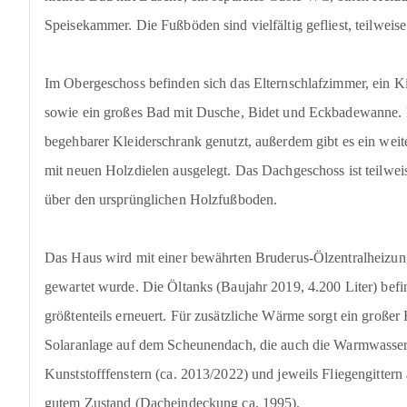
Speisekammer. Die Fußböden sind vielfältig gefliest, teilweise
Im Obergeschoss befinden sich das Elternschlafzimmer, ein K
sowie ein großes Bad mit Dusche, Bidet und Eckbadewanne. 
begehbarer Kleiderschrank genutzt, außerdem gibt es ein wei
mit neuen Holzdielen ausgelegt. Das Dachgeschoss ist teilwe
über den ursprünglichen Holzfußboden.
Das Haus wird mit einer bewährten Bruderus-Ölzentralheizung
gewartet wurde. Die Öltanks (Baujahr 2019, 4.200 Liter) bef
größtenteils erneuert. Für zusätzliche Wärme sorgt ein groß
Solaranlage auf dem Scheunendach, die auch die Warmwasserbe
Kunststofffenstern (ca. 2013/2022) und jeweils Fliegengittern
gutem Zustand (Dacheindeckung ca. 1995).