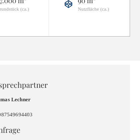
7.000 m²
90 m²
rundstück (ca.)
Nutzfläche (ca.)
nsprechpartner
omas Lechner
 087549694403
nfrage