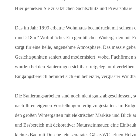
Hier genießen Sie zusätzlichen Sichtschutz und Privatsphäre.
Das im Jahr 1899 erbaute Wohnhaus beeindruckt mit seinem ch
rund 218 m² Wohnfläche. Ein gemütlicher Wintergarten mit 
sorgt für eine helle, angenehme Atmosphäre. Das massiv geb
Gesichtspunkten saniert und modernisiert, wobei Fachfirmen
wurden bei den Sanierungen sichtbar freigelegt und verleih
Eingangsbereich befindet sich ein beheizter, verglaster Windf
Die Sanierungsarbeiten sind noch nicht ganz abgeschlossen, s
nach Ihren eigenen Vorstellungen fertig zu gestalten. Im Erd
den großen Wintergarten mit elektrischer Markise und Blick 
und Essbereich mit dekorativer Natursteinmauer, eine Einbauk
kleines Bad mit Dusche, ein separates Gäste-WC, einen Heizu