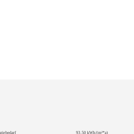
giebedarf
93,50 kWh/(m²*a)