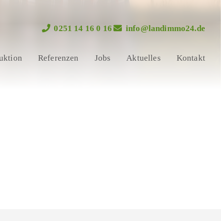
0251 14 16 0 16
info@landimmo24.de
uktion
Referenzen
Jobs
Aktuelles
Kontakt