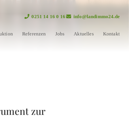
0251 14 16 0 16
info@landimmo24.de
uktion
Referenzen
Jobs
Aktuelles
Kontakt
rument zur