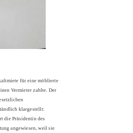
altmiete für eine möblierte
einen Vermieter zahlte. Der
esetzlichen
ändlich klargestellt:
 die Präsidentin des
ung angewiesen, weil sie