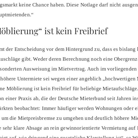
smarkt keine Chance haben. Diese Notlage darf nicht ausgen
uptmietenden.“
blierung“ ist kein Freibrief
 der Entscheidung vor dem Hintergrund zu, dass es bislang 
uschläge gibt. Weder deren Berechnung noch eine Obergrenze
gesonderten Ausweisung im Mietvertrag. Auch im vorliegenden F
h höhere Untermiete sei wegen einer angeblich „hochwertigen 
ne Möblierung ist kein Freibrief für beliebige Mietaufschläge
on einer Praxis ab, die der Deutsche Mieterbund seit Jahren i
kten beobachtet: Immer häufiger werden Wohnungen oder ei
t, um die Mietpreisbremse zu umgehen und deutlich höhere Mi
ne sehr klare Absage an rein gewinnorientierte Vermietung auf
t auf, wie dringend eine gesetzliche Klarstellung ist“, so W