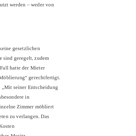
utzt werden – weder von
keine gesetzlichen
 sind geregelt, zudem
all hatte der Mieter
Möblierung“ gerechtfertigt.
. „Mit seiner Entscheidung
nsbesondere in
nzelne Zimmer möbliert
eten zu verlangen. Das
 Kosten
eber-Moritz.