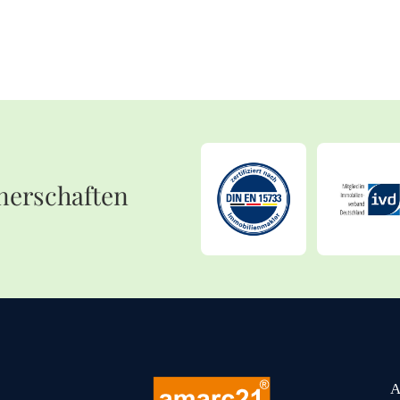
nerschaften
A