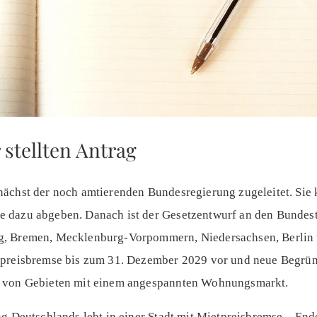
stellten Antrag
ächst der noch amtierenden Bundesregierung zugeleitet. Sie 
 dazu abgeben. Danach ist der Gesetzentwurf an den Bundesta
g, Bremen, Mecklenburg-Vorpommern, Niedersachsen, Berlin 
tpreisbremse bis zum 31. Dezember 2029 vor und neue Begrün
g von Gebieten mit einem angespannten Wohnungsmarkt.
ng Deutschlands lebt in einer Stadt mit Mietpreisbremse – End