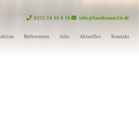
0251 14 16 0 16
info@landimmo24.de
uktion
Referenzen
Jobs
Aktuelles
Kontakt