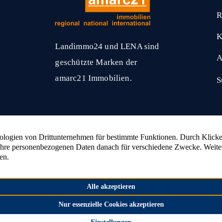
R
K
Landimmo24 und LENA sind
A
geschützte Marken der
amarc21 Immobilien.
S
amarc21 Immobilien
hat
4,53
von
5
Sternen
2336
Bewertungen auf ProvenExpert.com
nlage verkaufen
Wald verkaufen
Bauernhaus ver
n
Bauernhof verkaufen
Landhaus verkaufen