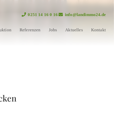
0251 14 16 0 16
info@landimmo24.de
uktion
Referenzen
Jobs
Aktuelles
Kontakt
cken