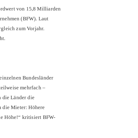
rdwert von 15,8 Milliarden
ternehmen (BFW). Laut
rgleich zum Vorjahr.
ht.
e einzelnen Bundesländer
 teilweise mehrfach –
 die Länder die
h die Mieter: Höhere
e Höhe!“ kritisiert BFW-