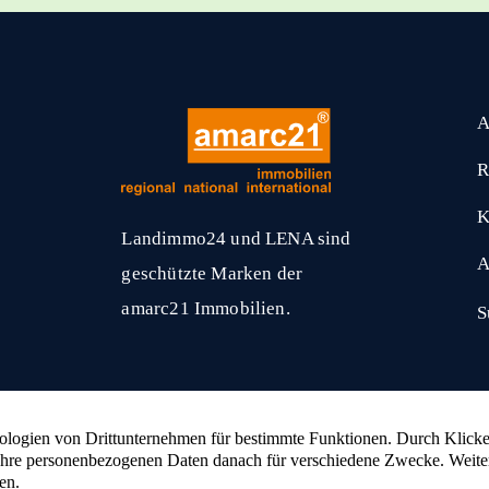
A
R
K
Landimmo24 und LENA sind
A
geschützte Marken der
amarc21 Immobilien.
S
amarc21 Immobilien
hat
4,53
von
5
Sternen
2336
Bewertungen auf ProvenExpert.com