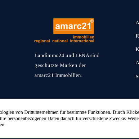
A
R
K
Landimmo24 und LENA sind
A
geschützte Marken der
amarc21 Immobilien.
S
amarc21 Immobilien
hat
4,53
von
5
Sternen
2336
Bewertungen auf ProvenExpert.com