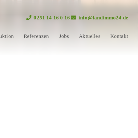
0251 14 16 0 16
info@landimmo24.de
uktion
Referenzen
Jobs
Aktuelles
Kontakt