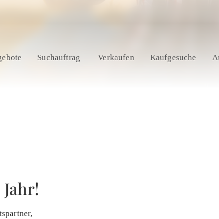
gebote
Suchauftrag
Verkaufen
Kaufgesuche
A
 Jahr!
spartner,