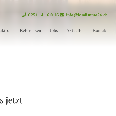
0251 14 16 0 16
info@landimmo24.de
uktion
Referenzen
Jobs
Aktuelles
Kontakt
 jetzt