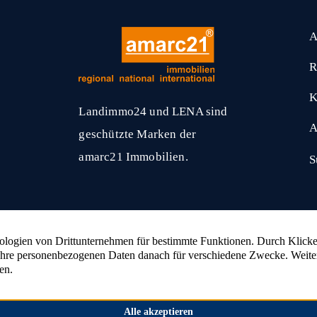
A
R
K
Landimmo24 und LENA sind
A
geschützte Marken der
amarc21 Immobilien.
S
amarc21 Immobilien
hat
4,53
von
5
Sternen
2336
Bewertungen auf ProvenExpert.com
nlage verkaufen
Wald verkaufen
Bauernhaus ver