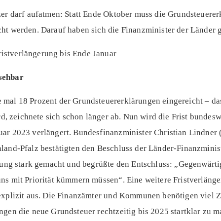
zer darf aufatmen: Statt Ende Oktober muss die Grundsteuererk
ht werden. Darauf haben sich die Finanzminister der Länder g
sehbar
mal 18 Prozent der Grundsteuererklärungen eingereicht – das
ird, zeichnete sich schon länger ab. Nun wird die Frist bundes
ar 2023 verlängert. Bundesfinanzminister Christian Lindner
land-Pfalz bestätigten den Beschluss der Länder-Finanzministe
erung stark gemacht und begrüßte den Entschluss: „Gegenwärti
ns mit Priorität kümmern müssen“. Eine weitere Fristverläng
explizit aus. Die Finanzämter und Kommunen benötigen viel Z
ngen die neue Grundsteuer rechtzeitig bis 2025 startklar zu m