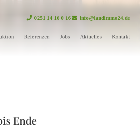
0251 14 16 0 16
info@landimmo24.de
uktion
Referenzen
Jobs
Aktuelles
Kontakt
bis Ende