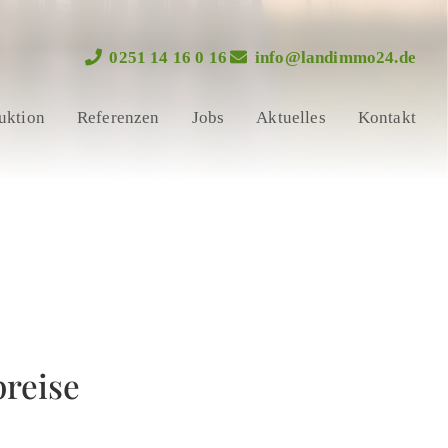
0251 14 16 0 16
info@landimmo24.de
uktion
Referenzen
Jobs
Aktuelles
Kontakt
preise