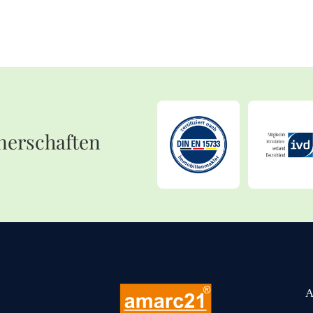
nerschaften
A