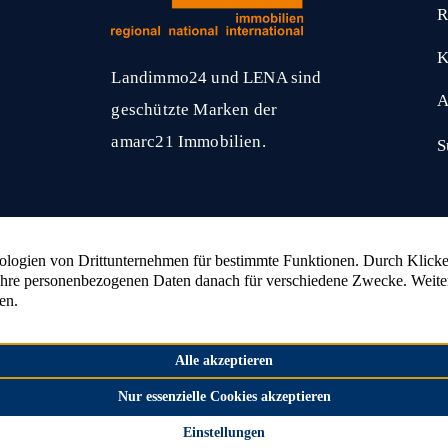
R
K
Landimmo24 und LENA sind
A
geschützte Marken der
amarc21 Immobilien.
S
amarc21 Immobilien
hat
4,53
von
5
Sternen
2336
Bewertungen auf ProvenExpert.com
nlage verkaufen
Wald verkaufen
Bauernhaus ver
n
Bauernhof verkaufen
Landhaus verkaufen