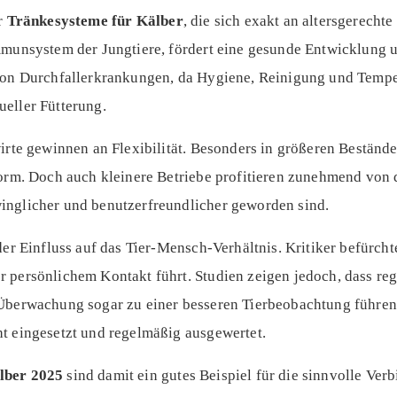
er
Tränkesysteme für Kälber
, die sich exakt an altersgerecht
mmunsystem der Jungtiere, fördert eine gesunde Entwicklung un
von Durchfallerkrankungen, da Hygiene, Reinigung und Temper
eller Fütterung.
wirte gewinnen an Flexibilität. Besonders in größeren Beständ
norm. Doch auch kleinere Betriebe profitieren zunehmend von
inglicher und benutzerfreundlicher geworden sind.
der Einfluss auf das Tier-Mensch-Verhältnis. Kritiker befürcht
 persönlichem Kontakt führt. Studien zeigen jedoch, dass re
 Überwachung sogar zu einer besseren Tierbeobachtung führen
t eingesetzt und regelmäßig ausgewertet.
lber 2025
sind damit ein gutes Beispiel für die sinnvolle Ve