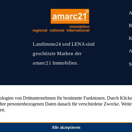
A
R
K
Landimmo24 und LENA sind
A
geschützte Marken der
amarc21 Immobilien.
S
amarc21 Immobilien
hat
4,53
von
5
Sternen
2336
Bewertungen auf ProvenExpert.com
nlage verkaufen
Wald verkaufen
Bauernhaus ver