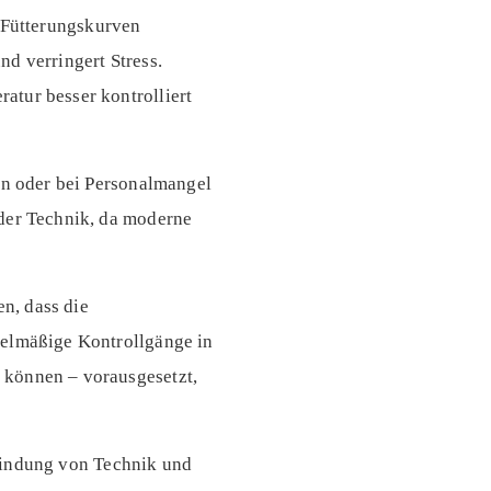
e Fütterungskurven
d verringert Stress.
atur besser kontrolliert
en oder bei Personalmangel
 der Technik, da moderne
en, dass die
gelmäßige Kontrollgänge in
 können – vorausgesetzt,
rbindung von Technik und