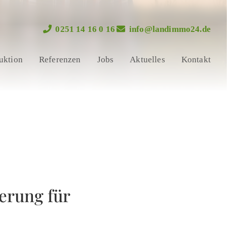
0251 14 16 0 16
info@landimmo24.de
uktion
Referenzen
Jobs
Aktuelles
Kontakt
erung für