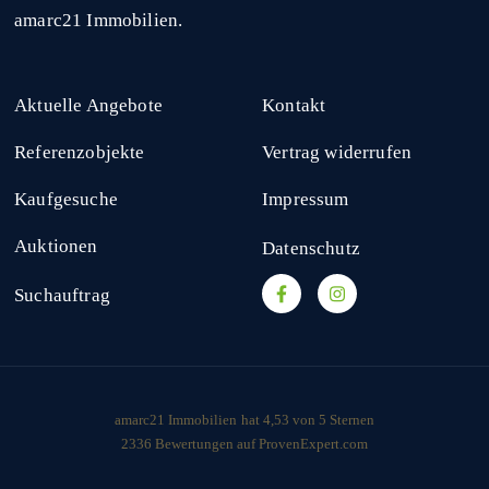
amarc21 Immobilien.
Aktuelle Angebote
Kontakt
Referenzobjekte
Vertrag widerrufen
Kaufgesuche
Impressum
Auktionen
Datenschutz
Suchauftrag
amarc21 Immobilien
hat
4,53
von
5
Sternen
2336
Bewertungen auf ProvenExpert.com