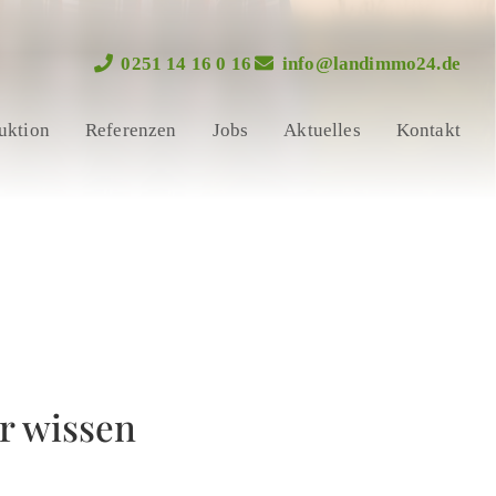
0251 14 16 0 16
info@landimmo24.de
uktion
Referenzen
Jobs
Aktuelles
Kontakt
r wissen