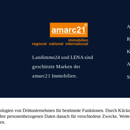
A
R
K
Landimmo24 und LENA sind
A
geschützte Marken der
amarc21 Immobilien.
S
amarc21 Immobilien
hat
4,53
von
5
Sternen
2336
Bewertungen auf ProvenExpert.com