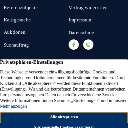
Referenzobjekte
Vertrag widerrufen
Kaufgesuche
Impressum
Auktionen
Datenschutz
Suchauftrag
amarc21 Immobilien
hat
4,53
von
5
Sternen
2336
Bewertungen auf ProvenExpert.com
Eigenjagd verkaufen
Reitanlage verkaufen
Wald verkaufen
Bauernhaus verkaufen
Ackerland verkaufen
Reiterhof verkaufen
Bauernhof verkaufen